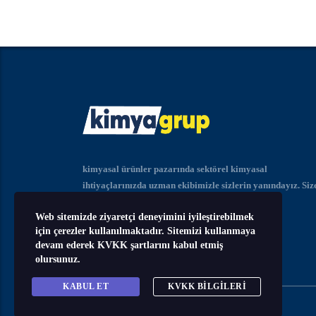
kimyasal ürünler pazarında sektörel kimyasal
ihtiyaçlarınızda uzman ekibimizle sizlerin yanındayız. Siz
iyi çözümü sunabilmemiz için teklif isteyin.
Web sitemizde ziyaretçi deneyimini iyileştirebilmek
için çerezler kullanılmaktadır. Sitemizi kullanmaya
devam ederek KVKK şartlarını kabul etmiş
olursunuz.
KABUL ET
KVKK BILGILERI