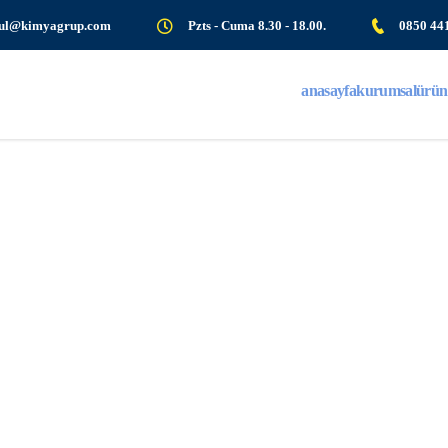
bul@kimyagrup.com
Pzts - Cuma 8.30 - 18.00.
0850 44
anasayfa
kurumsal
ürün