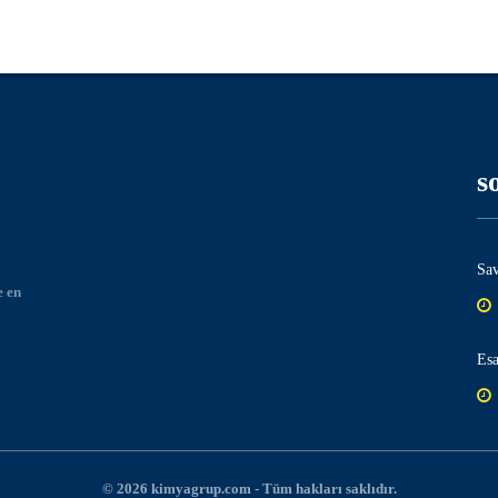
s
Sav
e en
Esa
© 2026
kimyagrup.com
- Tüm hakları saklıdır.