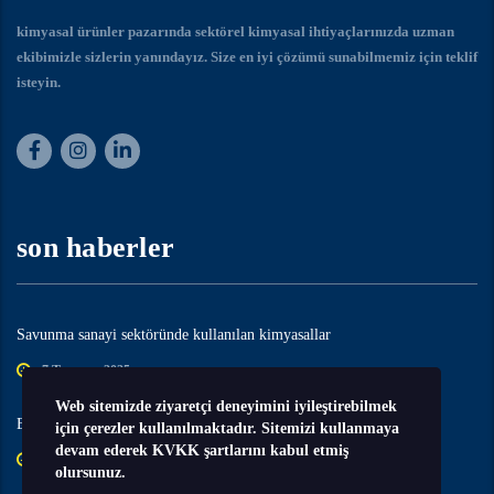
kimyasal ürünler pazarında sektörel kimyasal ihtiyaçlarınızda uzman
ekibimizle sizlerin yanındayız. Size en iyi çözümü sunabilmemiz için teklif
isteyin.
son haberler
Savunma sanayi sektöründe kullanılan kimyasallar
7 Temmuz 2025
Web sitemizde ziyaretçi deneyimini iyileştirebilmek
Esans – Aroma sektöründe kullanılan kimyasallar
için çerezler kullanılmaktadır. Sitemizi kullanmaya
devam ederek KVKK şartlarını kabul etmiş
7 Temmuz 2025
olursunuz.