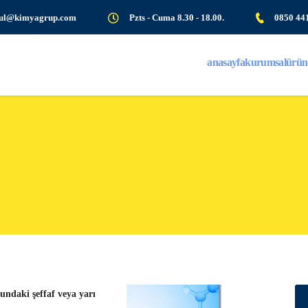
bul@kimyagrup.com
Pzts - Cuma 8.30 - 18.00.
0850 44
anasayfa
kurumsal
ürün
undaki şeffaf veya yarı