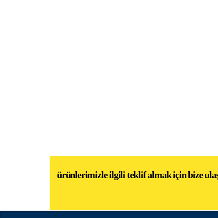
ürünlerimizle i̇lgili teklif almak i̇çin bize ula