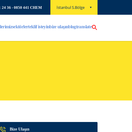
İstanbul S.Bölge
1 24 36
- 0850 441 CHEM
lerimiz
sektörler
teklif isteyin
bize ulaşın
blog
translate
Bize Ulaşın