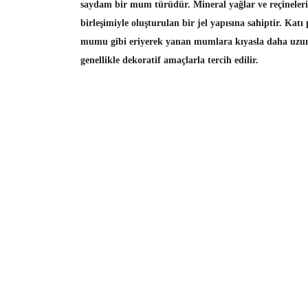
saydam bir mum türüdür
.
Mineral yağlar ve reçineler
birleşimiyle
oluşturulan bir jel yapısına sahiptir. Katı
mumu gibi eriyerek yanan mumlara kıyasla
daha uzu
genellikle
dekoratif amaçlarla
tercih edilir.