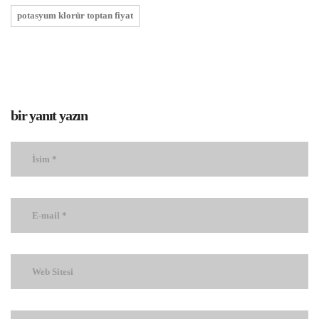
potasyum klorür toptan fiyat
bir yanıt yazın