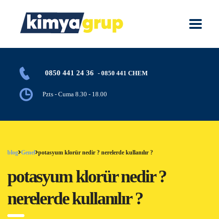
0850 441 24 36
- 0850 441 CHEM
Pzts - Cuma 8.30 - 18.00
blog
Genel
potasyum klorür nedir ? nerelerde kullanılır ?
potasyum klorür nedir ?
nerelerde kullanılır ?