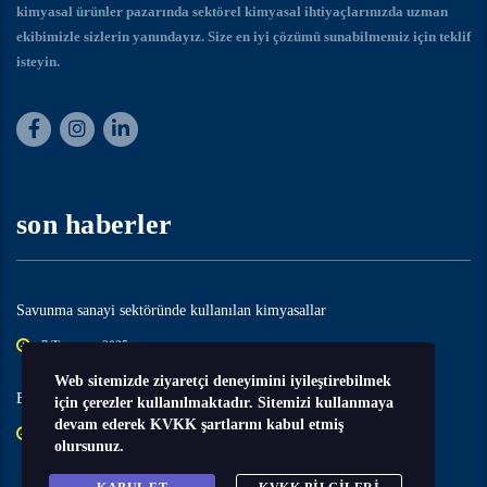
kimyasal ürünler pazarında sektörel kimyasal ihtiyaçlarınızda uzman
ekibimizle sizlerin yanındayız. Size en iyi çözümü sunabilmemiz için teklif
isteyin.
son haberler
Savunma sanayi sektöründe kullanılan kimyasallar
7 Temmuz 2025
Web sitemizde ziyaretçi deneyimini iyileştirebilmek
Esans – Aroma sektöründe kullanılan kimyasallar
için çerezler kullanılmaktadır. Sitemizi kullanmaya
devam ederek KVKK şartlarını kabul etmiş
7 Temmuz 2025
olursunuz.