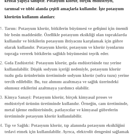
kristal yapıya sahiptir. Potasyum klorür, birçok endüstriyel,
tarımsal ve tıbbi alanda çeşitli amaçlarla kullanılır. İşte potasyum
klorürün kullanım alanları:
Tarım
: Potasyum klorür, bitkilerin büyümesi ve gelişimi için önemli
bir besin maddesidir. Özellikle potasyum eksikliği olan topraklarda
kullanılır ve bitkilerin potasyum ihtiyacını karşılamak için gübre
olarak kullanılır. Potasyum klorür, potasyum ve klorür iyonlarını
toprağa vererek bitkilerin sağlıklı büyümesini teşvik eder.
Gıda Endüstrisi
: Potasyum klorür, gıda endüstrisinde tuz yerine
kullanılabilir. Düşük sodyum içeriği nedeniyle, potasyum klorür
tuzlu gıda ürünlerinin üretiminde sodyum klorür (sofra tuzu) yerine
tercih edilebilir. Bu, tuz alımını azaltmaya ve sağlık üzerindeki
olumsuz etkilerini azaltmaya yardımcı olabilir.
Kimya Sanayi
: Potasyum klorür, birçok kimyasal proses ve
endüstriyel ürünün üretiminde kullanılır. Örneğin, cam üretiminde,
metal işleme endüstrisinde, patlayıcılar ve kimyasal gübrelerin
üretiminde potasyum klorür kullanılabilir.
Tıp ve Sağlık
: Potasyum klorür, tıp alanında potasyum eksikliğini
tedavi etmek için kullanılabilir. Ayrıca, elektrolit dengesini sağlamak