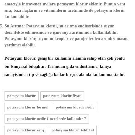
amacıyla intravenöz sıvılara potasyum klorür eklenir. Bunun yanı
sıra, bazı ilaçların ve vitaminlerin üretiminde de potasyum klorür
kullanılabilir.
Su Arıtma
: Potasyum klorür, su arıtma endüstrisinde suyun
dezenfekte edilmesinde ve içme suyu arıtımında kullanılabilir.
Potasyum klorür, suyun mikroplar ve patojenlerden arındırılmasına
yardımcı olabilir.
Potasyum klorür, geniş bir kullanım alanına sahip olan çok yönlü
bir kimyasal bileşiktir. Tarımdan gıda endüstrisine, kimya
sanayisinden tıp ve sağlığa kadar birçok alanda kullanılmaktadır.
potasyum klorür
potasyum klorür fiyatı
potasyum klorür formul
potasyum klorür nedir
potasyum klorür nedir ? nerelerde kullanılır ?
potasyum klorür satış
potasyum klorür teklif al